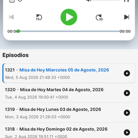
x
Los Ángeles, contamos con la bendición y el respaldo de
Volumen
nuestro Arzobispo, Excmo. José H. Gomez. la Santa Misa es
transmitida en ocasiones especiales desde el Vaticano o donde
se encuentre el Sumo Pontífice de la Iglesia en una celebración
especial. YouTube: @ESNE Facebook: @ELSEMBRADORESNE
00:00
00:00
Episodios
-
1321
Misa de Hoy Miercoles 05 de Agosto, 2026
Wed, 5 Aug 2026 21:49:33 +0000
-
1320
Misa de Hoy Martes 04 de Agosto, 2026
Tue, 4 Aug 2026 19:00:41 +0000
-
1319
Misa de Hoy Lunes 03 de Agosto, 2026
Mon, 3 Aug 2026 21:26:03 +0000
-
1318
Misa de Hoy Domingo 02 de Agosto, 2026
Sun, 2 Aug 2026 19:51:11 +0000