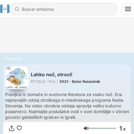
Podcasts
Lahko noč, otroci!
RTVSLO – Prvi
|
5521 - Boter Natančnik
Pravljice iz domače in svetovne literature za vsako noč. Ena
najstarejših oddaj otroškega in mladinskega programa Radia
Slovenija. Na videz obrobna oddaja opravlja veliko kulturno
poslanstvo. Najmlajše poslušalce vodi v svet domišljije v izbrani
govorici gledaliških igralcev in igralk.
1
x
Volumen