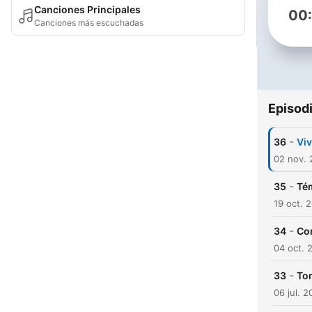
Canciones Principales
00
Canciones más escuchadas
Episod
-
36
Viv
02 nov.
-
35
Tém
19 oct. 
-
34
Com
04 oct. 
-
33
Ton
06 jul. 