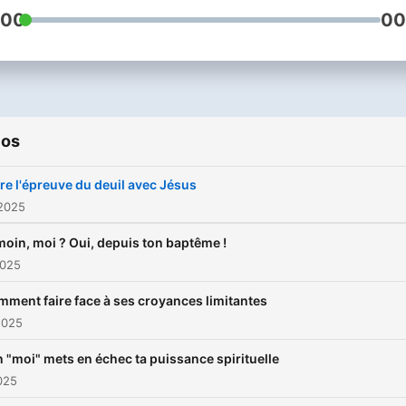
:00
00
ios
re l'épreuve du deuil avec Jésus
 2025
oin, moi ? Oui, depuis ton baptême !
2025
ment faire face à ses croyances limitantes
2025
 "moi" mets en échec ta puissance spirituelle
2025