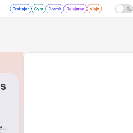
Trabajar
Gym
Dormir
Relajarse
Viaje
us
a