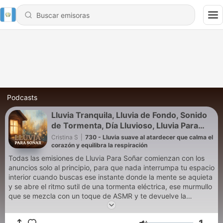
Podcasts
Lluvia Tranquila, Lluvia de Fondo, Sonido
de Tormenta, Día Lluvioso, Lluvia Para
Soñar
Cristina S
|
730 - Lluvia suave al atardecer que calma el
corazón y equilibra la respiración
Todas las emisiones de Lluvia Para Soñar comienzan con los
anuncios solo al principio, para que nada interrumpa tu espacio
interior cuando buscas ese instante donde la mente se aquieta
y se abre el ritmo sutil de una tormenta eléctrica, ese murmullo
que se mezcla con un toque de ASMR y te devuelve la
concentración que creías perdida. Desde que entras, es como
si caminaras hacia una tienda de campaña emocional donde el