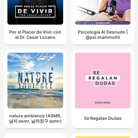
que la tormenta eléctrica, el ASMR, la concentración, la tienda
de campaña, el bienestar, la meditación, el bosque, la música
relajante, el maratón, el sueño, lo inmersivo y el bucle no fueron
sonidos al azar, sino un mapa para regresar al lugar interno
donde perteneces. Por eso vuelves a Lluvia Para Soñar, una y
Por el Placer de Vivir con
Psicologia Al Desnudo |
otra vez: porque aquí, de una forma profundamente humana y
el Dr. Cesar Lozano
@psi.mammoliti
silenciosa, encuentras tu centro.
nature ambience (ASMR,
Se Regalan Dudas
남자 asmr, 남자친구 asmr)