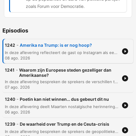
zoals Forum voor Democratie.
Episodios
-
1242
Amerika na Trump: is er nog hoop?
In deze aflevering reflecteert de gast op Instagram als een spiegel van cultuur en nostalgie, voordat het gesprek verschuift naar politieke ontwikkelingen in Nederland en Europa, waaronder de opkomst van Forum voor Democratie. Daarnaast wordt dieper ingegaan op de politieke impact van Donald Trump, de gevolgen voor zijn bondgenoten en de invloed van sociale media en echokamers. De spreker analyseert de huidige politieke verdeeldheid in zowel de VS als Nederland en bespreekt de kansen die kunnen ontstaan uit politieke chaos.
08 ago. 2026
-
1241
Waarom zijn Europese steden gezelliger dan
Amerikaanse?
In deze aflevering bespreken de sprekers de verschillen tussen Europese en Amerikaanse steden, met een focus op de historische waarde van stadsmuren en de impact van de auto op stedelijke ruimtelijkheid. Er wordt kritiek geuit op de architectuur in Almere en de verwaarlozing van bepaalde stadscentra zoals Utrecht en Heerlen, waarbij ook sociale problematiek zoals dakloosheid aan bod komt. Daarnaast wordt ingegaan op wat een stadscentrum gezellig maakt, waarbij historische architectuur en beperkingen op terrasjes als cruciaal worden beschouwd. De discussie omvat tevens de culturele impact van de DDR-tijd in Duitsland en de complexiteit van het behouden van historisch erfgoed tegenover modernisme.
07 ago. 2026
-
1240
Poetin kan niet winnen… dus gebeurt dit nu
In deze aflevering deelt Maarten nostalgische herinneringen aan zijn jeugd en reflecteert hij op het verschil tussen de innerlijke en uiterlijke zelf. De gesprekken verschuiven vervolgens naar diverse maatschappelijke thema's, waaronder de geopolitieke situatie in Oekraïne, de rol van Trump en de toekomst van kernenergie. Daarnaast worden onderwerpen als kunst, geschiedschrijving en de bouw van de piramides besproken. De aflevering sluit af met een analyse van de invloed van internet op politiek extremisme, de betrouwbaarheid van peilingen en een korte reflectie op het dagritme.
06 ago. 2026
-
1239
De waarheid over Trump en de Ceuta-crisis
In deze aflevering bespreken de sprekers de geopolitieke spanningen rond Ceuta en hoe migratie door Marokko als politiek pressiemiddel wordt ingezet. Daarnaast wordt er kritisch gekeken naar de fascinatie voor criminaliteit in de media, de economische impact van immigratie en de politieke reacties op zichtbare migratiestromen. Verder wordt er gereflecteerd op televisieclichés en bekende series zoals The Crown en De Sopranos. Het gesprek behandelt ook de verschillen tussen de Belgische en Nederlandse versies van De Slimste Mens, evenals persoonlijke ervaringen in Duitsland en het ontkrachten van complottheorieën rondom politieke figuren.