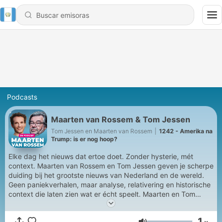
Podcasts
Maarten van Rossem & Tom Jessen
Tom Jessen en Maarten van Rossem
|
1242 - Amerika na
Trump: is er nog hoop?
Elke dag het nieuws dat ertoe doet. Zonder hysterie, mét
context. Maarten van Rossem en Tom Jessen geven je scherpe
duiding bij het grootste nieuws van Nederland en de wereld.
Geen paniekverhalen, maar analyse, relativering en historische
context die laten zien wat er écht speelt. Maarten en Tom
plaatsen het nieuws in perspectief. Vaak met droge humor, en
regelmatig met de geruststellende conclusie dat het allemaal
1