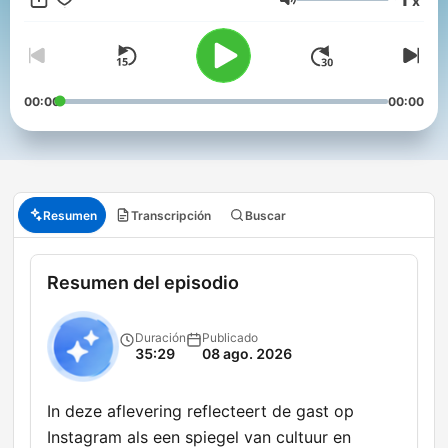
x
wel meevalt. De grootste en best beluisterde nieuwspodcast
Volumen
van Nederland. Volg deze podcast en merk binnen een week
hoeveel rust en overzicht dat oplevert.
00:00
00:00
Resumen
Transcripción
Buscar
Resumen del episodio
Duración
Publicado
35:29
08 ago. 2026
In deze aflevering reflecteert de gast op
Instagram als een spiegel van cultuur en