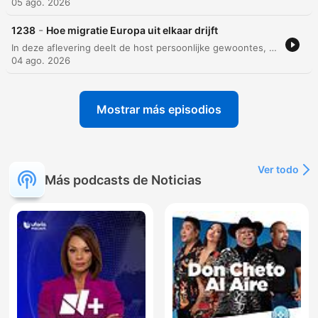
05 ago. 2026
-
1238
Hoe migratie Europa uit elkaar drijft
In deze aflevering deelt de host persoonlijke gewoontes, van zijn liefde voor Texel tot zijn dagelijkse ritme in Utrecht. De gesprekken verschuiven vervolgens naar diepere thema's, zoals de historische context en het verdwijnen van pejoratieve termen. Daarnaast bespreken de sprekers migratiecijfers in Nederland en de herkomst van bepaalde woorden. Ook wordt er ingegaan op een nieuwe tv-promotie over Europa en de uitdagingen waar het continent voor staat, waaronder de dreiging van populisme.
04 ago. 2026
Mostrar más episodios
Ver todo
Más podcasts de Noticias