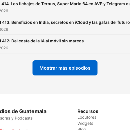
 414. Los fichajes de Ternus, Super Mario 64 en AVP y Telegram ou
| @MacTrompa | @PriOrell
 2026
|
I 413. Beneficios en India, secretos en iCloud y las gafas del futuro
 2026
I 412: Del coste de la IA al móvil sin marcos
 2026
Mostrar más episodios
dios de Guatemala
Recursos
Locutores
soras y Podcasts
Widgets
Blog