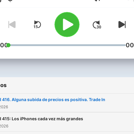
Volumen
y lo malo de Apple, que
originalmente fue creado p
@Treki23 y @MacinDani. El
podcast se realiza en direc
en la plataforma Twitch ca
viernes a las 23:00h (Es) y
:00
00
vuestra plataforma de pod
favorita cada domingo a la
19:00h (Es) y los miércoles
las 19:00h (Es) tenéis un
ios
especial de "Manzanas
Enfrentadas: ME-RO" un
I 416. Alguna subida de precios es positiva. Trade In
formato más reducido.
2026
Nuestro equipo esta form
I 415: Los iPhones cada vez más grandes
por:@Treki23 | @Macindani
 2026
@joseluisvelazq | @David