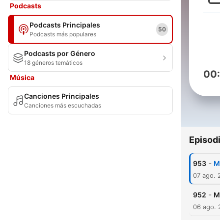
Podcasts
Podcasts Principales
50
Podcasts más populares
Podcasts por Género
18 géneros temáticos
00
Música
Canciones Principales
Canciones más escuchadas
Episod
-
953
M
07 ago. 
-
952
M
06 ago.