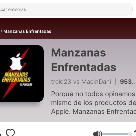
Manzanas Enfrentadas
Manzanas
Enfrentadas
treki23 vs MacinDani
|
953 - MI 416. Alguna subida de precios es positiva. Trade In
Porque no todos opinamos 
mismo de los productos d
Apple. Manzanas Enfrenta
es el podcast donde
debatimos a tope de lo bu