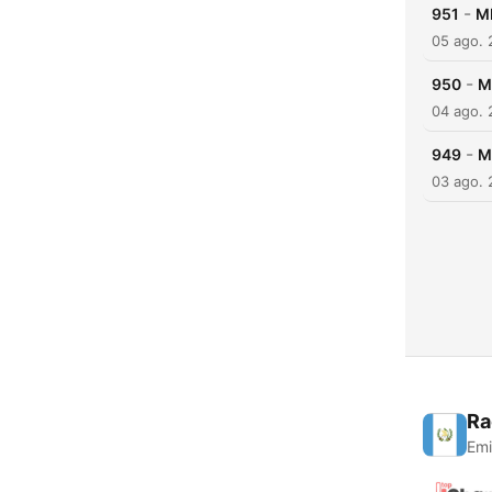
-
951
MI
05 ago.
-
950
M
04 ago.
-
949
M
03 ago.
Ra
Emi