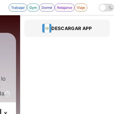
Trabajar
Gym
Dormir
Relajarse
Viaje
DESCARGAR APP
lo
e
das
eno
1
x