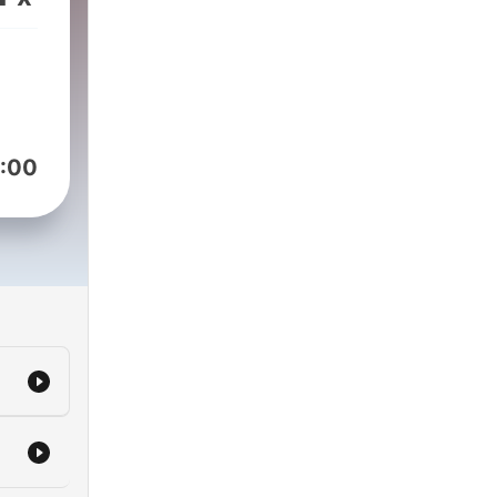
or
to
da
 en
:00
cast
s
 a
ado
 |
_mm