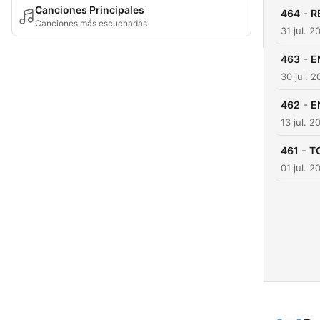
Canciones Principales
-
464
R
Canciones más escuchadas
31 jul. 2
-
463
E
30 jul. 2
-
462
E
13 jul. 2
-
461
T
01 jul. 2