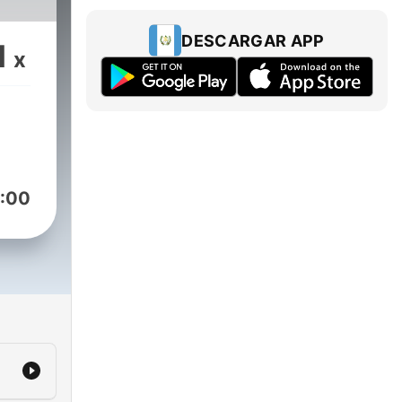
DESCARGAR APP
1
x
:00