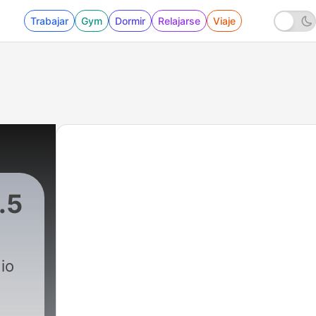
Trabajar
Gym
Dormir
Relajarse
Viaje
.5
io