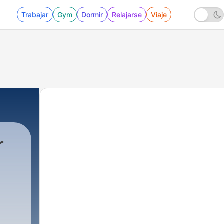
Trabajar
Gym
Dormir
Relajarse
Viaje
r