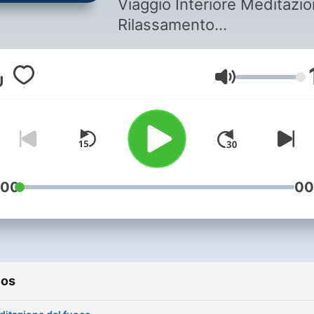
Viaggio Interiore Meditazi
Rilassamento
Per tutti coloro che senton
Volumen
l'esigenza di rilassarsi e
trovare conforto prima di
andare a dormire.
Per info: www.yogachalleng
:00
00
Diventa un supporter di qu
podcast:
https://www.spreaker.com
per-dormire-
ios
-4344047/support
.