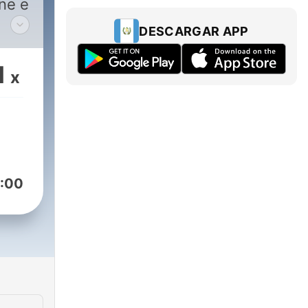
one e
DESCARGAR APP
o
1
x
e.it
:00
esto
/podcast/meditazione-