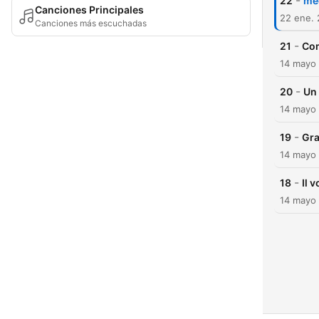
-
22
med
Canciones Principales
22 ene.
Canciones más escuchadas
-
21
Com
14 mayo
-
20
Un 
14 mayo
-
19
Gra
14 mayo
-
18
Il 
14 mayo