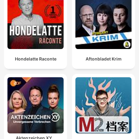
Hondelatte Raconte
Aftonbladet Krim
Aktenzeichen XY…