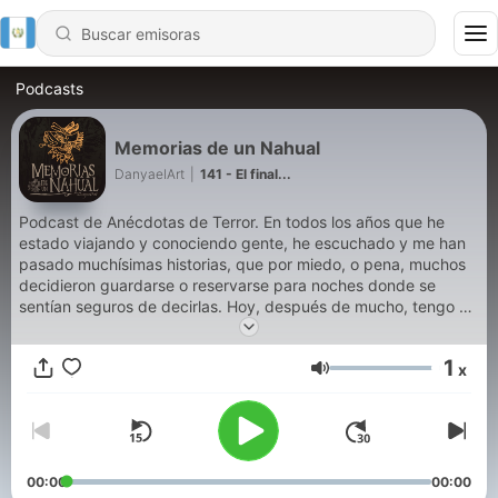
Podcasts
Memorias de un Nahual
DanyaelArt
|
141 - El final...
Podcast de Anécdotas de Terror. En todos los años que he
estado viajando y conociendo gente, he escuchado y me han
pasado muchísimas historias, que por miedo, o pena, muchos
decidieron guardarse o reservarse para noches donde se
sentían seguros de decirlas. Hoy, después de mucho, tengo el
placer de contarte esas historias, recopiladas desde hace más
de 15 años. Entre lo que me contaron, inventaron y sufrieron,
1
x
he aquí algunas que quisiera decírtelas. Espero te gusten.
Volumen
00:00
00:00