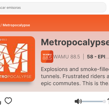
Metropocalypse
Metropocalyps
WAMU 88.5
|
58 - EPISODE 27: A Metro Carol
Explosions and smoke-fill
tunnels. Frustrated riders 
epic commutes. This is the
new normal on Washington
Metro. Metropocalypse, a
Volumen
weekly podcast from WA