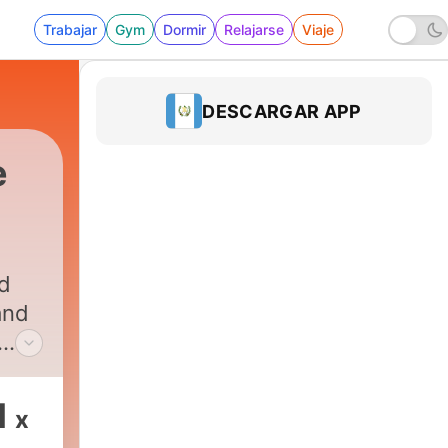
Trabajar
Gym
Dormir
Relajarse
Viaje
DESCARGAR APP
e
ed
and
’s
1
x
MU