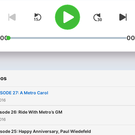
88.5, explores the
unprecedented plan to reb
tracks and re-engineer cul
on the nation’s second larg
transit system. Send quest
:00
00
& ideas to metro@wamu.or
ios
SODE 27: A Metro Carol
2016
sode 26: Ride With Metro’s GM
2016
sode 25: Happy Anniversary, Paul Wiedefeld