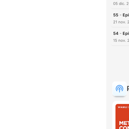
05 dic. 
-
55
Ep
21 nov. 
-
54
Ep
15 nov. 