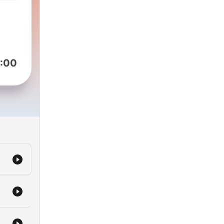
uild
ture
est
ions
:00
g.