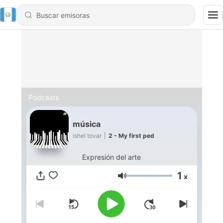
Podcasts
música
ishel tovar
|
2 - My first ped
Expresión del arte
1
x
Volumen