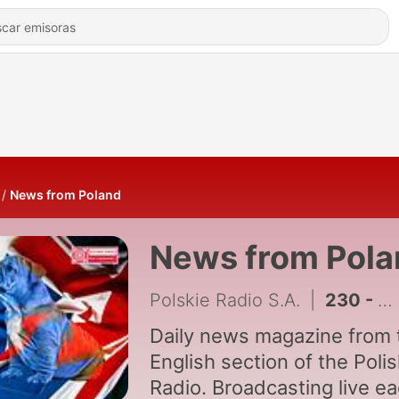
News from Poland
News from Pola
Polskie Radio S.A.
|
230 - Poland's right-wing opposition calls for deportation of Ukrainian conscription-age men
Daily news magazine from 
English section of the Poli
Radio. Broadcasting live e