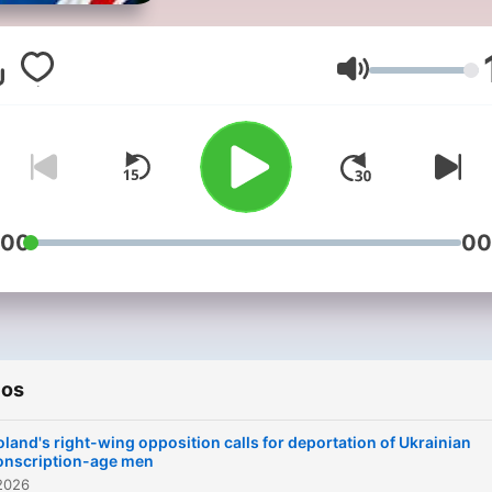
weekday at 2.00 p.m. CET
Volumen
:00
00
ios
oland's right-wing opposition calls for deportation of Ukrainian
onscription-age men
2026