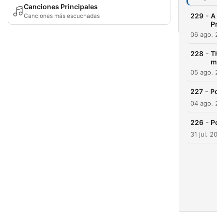
Canciones Principales
-
229
A
Canciones más escuchadas
P
06 ago.
-
228
T
m
05 ago.
-
227
Po
04 ago.
-
226
P
31 jul. 2