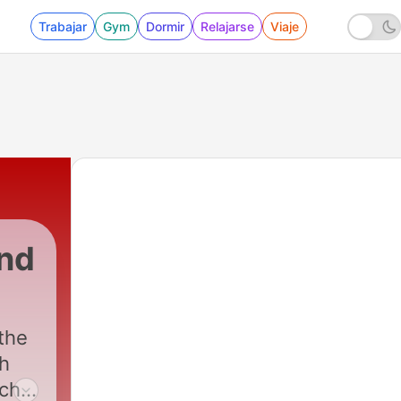
Trabajar
Gym
Dormir
Relajarse
Viaje
nd
the
sh
ach