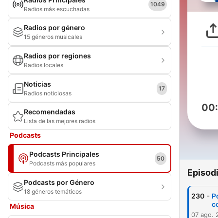
1049
Radios más escuchadas
Radios por género
15 géneros musicales
Radios por regiones
Radios locales
Noticias
17
Radios noticiosas
00
Recomendadas
Lista de las mejores radios
Podcasts
Podcasts Principales
50
Podcasts más populares
Episod
Podcasts por Género
18 géneros temáticos
-
230
P
c
Música
07 ago. 