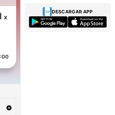
DESCARGAR APP
1
x
:00