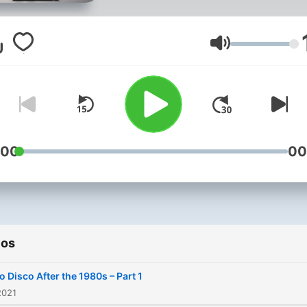
Volumen
:00
00
ios
lo Disco After the 1980s – Part 1
2021