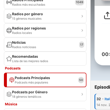
1049
Radios más escuchadas
Radios por género
15 géneros musicales
Radios por regiones
Radios locales
Noticias
17
Radios noticiosas
00
Recomendadas
Lista de las mejores radios
Podcasts
Podcasts Principales
50
Podcasts más populares
Episod
Podcasts por Género
18 géneros temáticos
-
32
Ita
Música
14 nov. 