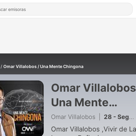
Omar Villalobos / Una Mente Chingona
Omar Villalobos
Una Mente
Chingona
Omar Villalobos
|
28 - Segunda Temporada / Poder del Pensamiento
Omar Villalobos ,Vivir de La