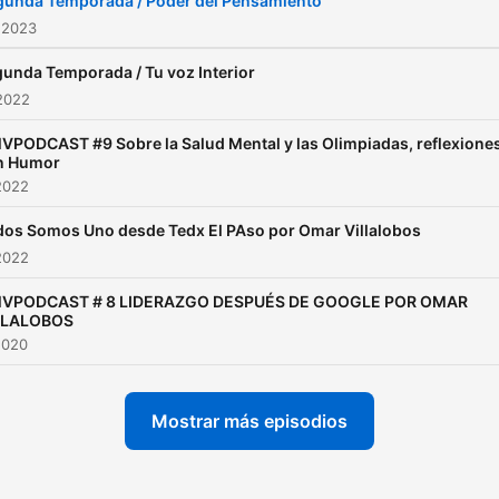
gunda Temporada / Poder del Pensamiento
 2023
unda Temporada / Tu voz Interior
2022
PODCAST #9 Sobre la Salud Mental y las Olimpiadas, reflexione
n Humor
2022
dos Somos Uno desde Tedx El PAso por Omar Villalobos
2022
VPODCAST # 8 LIDERAZGO DESPUÉS DE GOOGLE POR OMAR
LLALOBOS
2020
Mostrar más episodios