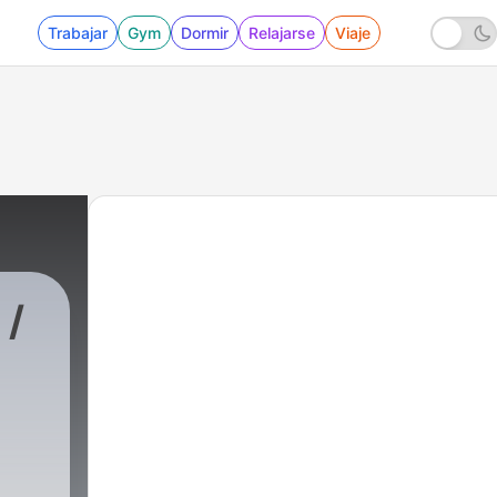
Trabajar
Gym
Dormir
Relajarse
Viaje
 /