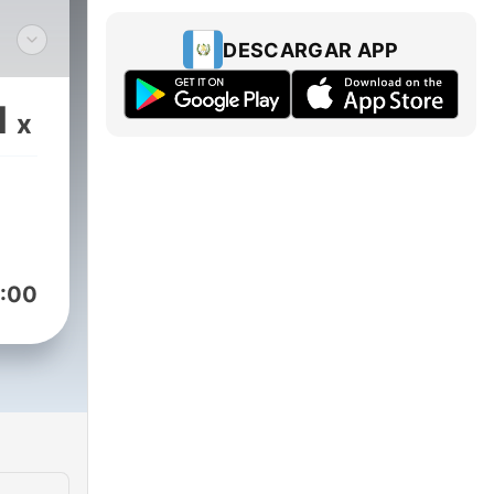
DESCARGAR APP
1
x
:00