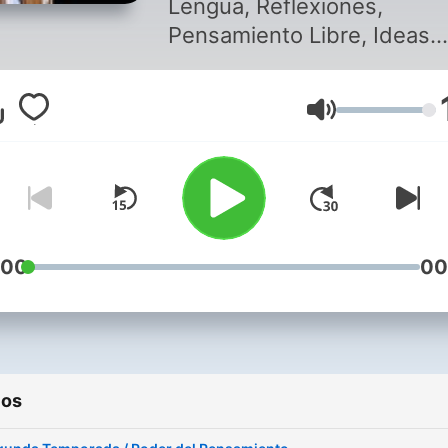
Lengua, Reflexiones,
Pensamiento Libre, Ideas
revolucionarias, Comedia
Inteligente, Inspiracion
Volumen
Garantizada Por Omar
Villalobos
:00
00
ios