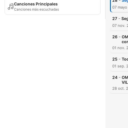
-
28
Se
Canciones Principales
07 mayo
Canciones más escuchadas
-
27
Seg
07 nov. 
-
26
OMV
co
01 nov. 
-
25
To
01 sep. 
-
24
OM
VI
28 oct. 