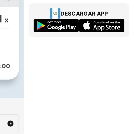
o.
DESCARGAR APP
1
x
:00