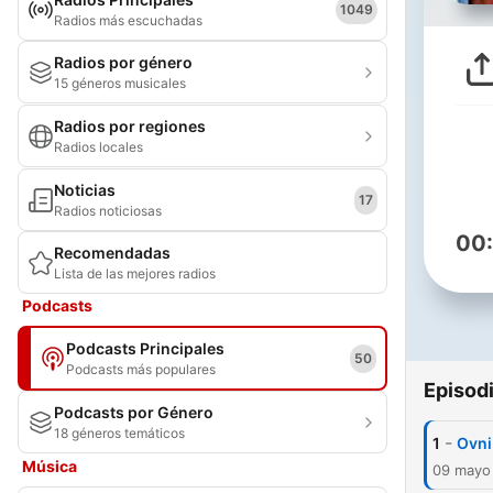
1049
Radios más escuchadas
Radios por género
15 géneros musicales
Radios por regiones
Radios locales
Noticias
17
Radios noticiosas
00
Recomendadas
Lista de las mejores radios
Podcasts
Podcasts Principales
50
Podcasts más populares
Episod
Podcasts por Género
18 géneros temáticos
-
1
Ovni
Música
09 mayo