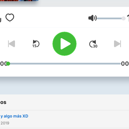
como a nosotros haciéndol
Salu2
Volumen
:00
00
ios
 y algo más XD
 2019