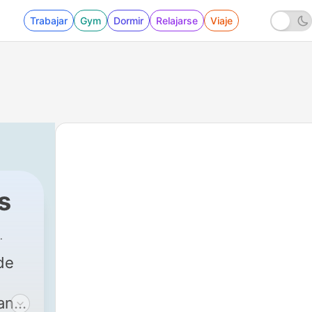
Trabajar
Gym
Dormir
Relajarse
Viaje
s
 - Ovni y algo más XD
de
anto