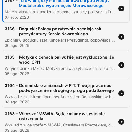
-
3167
„Nie wiem, czy PiS nie schowa się pod wodę”.
Mastalerek o wypchnięciu Morawieckiego
Marcin Mastalerek analizuje obecną sytuację polityczną Prawa i Sprawiedliwości, wskazując na ryzyko utraty pozycji lidera prawicy na rzecz Konfederacji oraz omawia przyszłą rolę Mateusza Morawieckiego i wpływ Karola Nawrockiego na scenę polityczną. Rozmowa dotyczy również potencjalnych scenariuszy koalicyjnych między Koalicją Obywatelską a PSL, sytuacji Donalda Tuska oraz aktywności politycznej Andrzeja Dudy po zakończeniu prezydentury.
07 ago. 2026
-
3166
Bogucki: Polacy pozytywnie oceniają rok
prezydentury Karola Nawrockiego
Zbigniew Bogucki, szef Kancelarii Prezydenta, odpowiada na pytania dotyczące prezydentury, w tym zarzutów o dzielenie Polaków oraz kwestii wetowania ustaw. Rozmowa obejmuje również temat ułaskawienia Pana Starucha oraz kontrowersje wokół spotkania w Pałacu Prezydenckim z Jerzym Ziębą. Rozmówca omawia proces rozpatrywania nowej ustawy oraz reaguje na krytykę ministra Żurka dotyczącą weryfikacji życiorysów sędziów. Poruszane są także relacje na linii Premier-Prezydent, sytuacja ugrupowań prawicowych oraz osobiste ambicje polityczne Boguckiego.
06 ago. 2026
-
3165
Motyka o cenach paliw: Nie jest wykluczone, że
wróci CPN
W tym odcinku Miłosz Motyka omawia sytuację na rynku paliw, wskazując na spadki cen hurtowych oraz potencjalne wprowadzenie pakietu CPN. Rozmowa dotyczy również bezpieczeństwa energetycznego Polski podczas upałów, postępów w budowie elektrowni jądrowej w Choczewie oraz trudności związanych z systemem ETS. Gość krytykuje polityczne spory wokół systemu ETS oraz próby rebrandingu Mateusza Morawieckiego na polityka centroprawicowego, wskazując na brak autentyczności w zmianie wizerunkowej byłego premiera.
05 ago. 2026
-
3164
Domański o zmianach w PIT: Trwają prace nad
podwyższeniem drugiego progu podatkowego
Wywiad z ministrem finansów Andrzejem Domańskim, w którym poruszane są kluczowe kwestie dotyczące polityki fiskalnej i budżetowej Polski. Rozmowa koncentruje się na planowanych zmianach w systemie podatkowym, w tym na potencjalnym podniesieniu progu podatkowego oraz kwoty wolnej od podatku w ramach prac nad ustawą budżetową na rok 2027. Minister wskazuje na wyzwania związane z rosnącymi wynagrodzeniami i koniecznością zachowania odpowiedzialności budżetowej przy jednoczesnych wysokich nakładach na bezpieczeństwo i ochronę zdrowia. W dalszej części rozmowy poruszono temat cen paliw, wpływu decyzji prezydenta Andrzeja Dudy na mechanizmy wsparcia kierowców oraz kwestię akcyzy na alkohol. Dyskusja obejmuje także aspekty polityki demograficznej, w tym ocenę programów takich jak Aktywny Rodzic oraz propozycje zmian w systemie emerytalnym i podatku katastralnym.
04 ago. 2026
-
3163
Wiceszef MSWiA: Będą zmiany w systemie
ostrzegania
Wywiad z wice szefem MSWiA, Czesławem Praczekiem, dotyczący bezpieczeństwa narodowego oraz sytuacji przestępczości w Polsce. Rozmowa obejmuje kwestie procedur postępowania w przypadku zagrożenia powietrznego, modernizacji systemów alarmowych (syreny, alert RCB) oraz rozwoju aplikacji mobilnych do ostrzegania ludności. Gość odnosi się również do statystyk dotyczących przestępstw z nienawiści wobec obywateli Ukrainy, wskazując na wzrost liczby incydentów motywowanych etnicznie, przy jednoczesnym spadku ogólnej przestępczości kryminalnej. W dalszej części dyskusji poruszono temat politycznego zaangażowania funkcjonariuszy służb mundurowych oraz ochrony bezstronności formacji podległych MSWiA.
03 ago. 2026