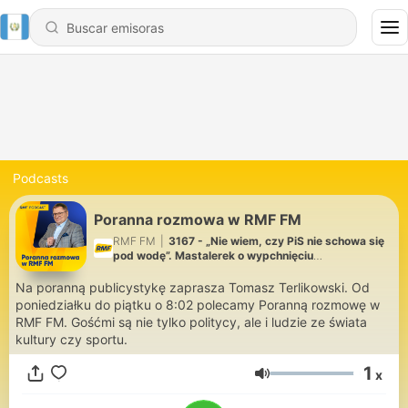
Podcasts
Poranna rozmowa w RMF FM
RMF FM
|
3167 - „Nie wiem, czy PiS nie schowa się
pod wodę”. Mastalerek o wypchnięciu
Morawieckiego
Na poranną publicystykę zaprasza Tomasz Terlikowski. Od
poniedziałku do piątku o 8:02 polecamy Poranną rozmowę w
RMF FM. Gośćmi są nie tylko politycy, ale i ludzie ze świata
kultury czy sportu.
1
x
Volumen