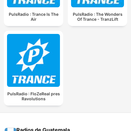
PulsRadio : Trance Is The
PulsRadio : The Wonders
Air
Of Trance - TranzLift
PulsRadio : FloZeReal pres
Ravolutions
Radios de Guatemala