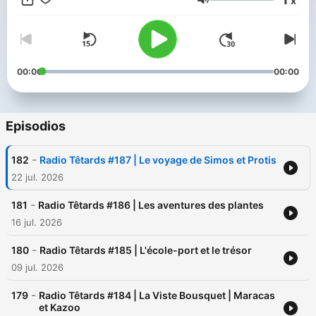
x
fictions sonores, des blagues et devinettes, le tout porté par
Volumen
des ondulations musicales et des expériences pédagogiques.
00:00
00:00
Episodios
-
182
Radio Têtards #187 | Le voyage de Simos et Protis
22 jul. 2026
-
181
Radio Têtards #186 | Les aventures des plantes
16 jul. 2026
-
180
Radio Têtards #185 | L'école-port et le trésor
09 jul. 2026
-
179
Radio Têtards #184 | La Viste Bousquet | Maracas
et Kazoo