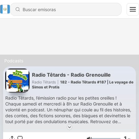
Podcasts
Radio Têtards - Radio Grenouille
Radio Têtards
|
182 - Radio Têtards #187 | Le voyage de
Simos et Protis
Radio Têtards, l’émission radio pour les petites oreilles !
Chaque samedi et mercredi à 8h sur Radio Grenouille et à
volonté en podcast. Un nénuphar qui coule au fil des histoires,
des contes, des fictions sonores, des blagues et devinettes le
tout porté par des ondulations musicales. Retrouvez de
nombreuses voix : Samia, Tom, Claire et ses élèves, JB, Jaimito
et Lou avec leur papa Mario ! Des histoires, des contes, des
1