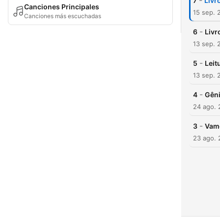
-
7
Livr
Canciones Principales
15 sep. 
Canciones más escuchadas
-
6
Livr
13 sep. 
-
5
Leit
13 sep. 
-
4
Gêni
24 ago.
-
3
Vamo
23 ago.