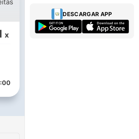
DESCARGAR APP
1
x
:00