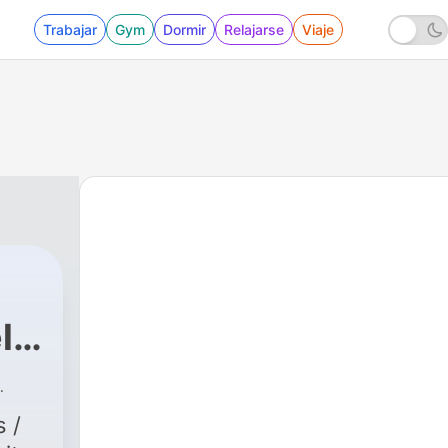
Trabajar
Gym
Dormir
Relajarse
Viaje
licas
s /