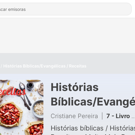
Histórias Bíblicas/Evangélicas / Receitas
Histórias
Bíblicas/Evangé
/ Receitas
Cristiane Pereira
|
7 - Livro Nem Por Uma Hora
Histórias bíblicas / História