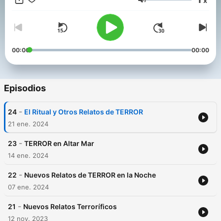
x
criaturas sobrenaturales y mucho más. Nuestro objetivo es
Volumen
desafiar tus límites y hacer que te cuestiones la realidad que
conoces. En este canal, encontrarás una comunidad
apasionada por lo paranormal, donde podrás compartir tus
propias experiencias, debatir teorías y descubrir nuevos
enigmas. Juntos, exploraremos los rincones más oscuros de la
00:00
00:00
mente humana y desentrañaremos los secretos más profundos
de la noche.
Episodios
-
24
El Ritual y Otros Relatos de TERROR
21 ene. 2024
-
23
TERROR en Altar Mar
14 ene. 2024
-
22
Nuevos Relatos de TERROR en la Noche
07 ene. 2024
-
21
Nuevos Relatos Terroríficos
12 nov. 2023