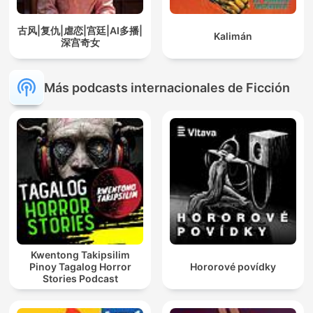
古风|复仇|虐恋|宫廷|AI多播|
Kalimán
深宫奇女
Más podcasts internacionales de Ficción
Kwentong Takipsilim
Pinoy Tagalog Horror
Hororové povídky
Stories Podcast