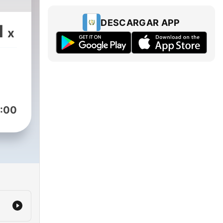
DESCARGAR APP
1
x
:00