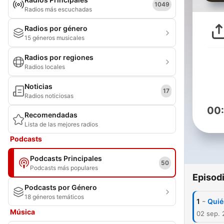
1049
Radios más escuchadas
Radios por género
15 géneros musicales
Radios por regiones
Radios locales
Noticias
17
Radios noticiosas
00
Recomendadas
Lista de las mejores radios
Podcasts
Podcasts Principales
50
Podcasts más populares
Episod
Podcasts por Género
18 géneros temáticos
-
1
Quié
Música
02 sep. 