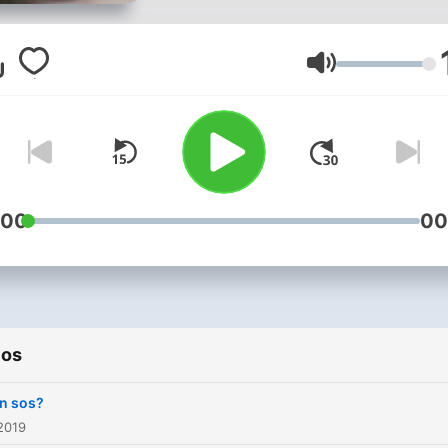
Volumen
:00
00
ios
n sos?
2019