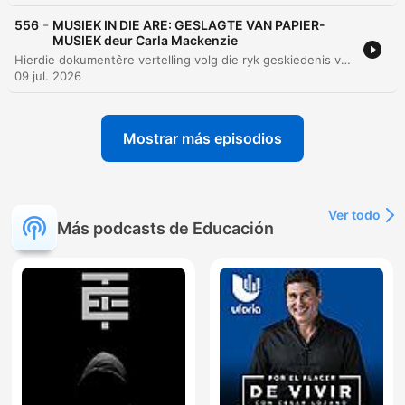
-
556
MUSIEK IN DIE ARE: GESLAGTE VAN PAPIER-
MUSIEK deur Carla Mackenzie
Hierdie dokumentêre vertelling volg die ryk geskiedenis van die Papierfamilieband, 'n musiekgroep wat reeds sedert 1932 bestaan. Die storie fokus op die nalatenskap van die familie, van die stigting deur Martinez Papier tot die moderne prestasie van sy agterkleinkind, Greigin, wat die groep na die wêreldverhoog van die Chelsea Blommerskou in Londen geneem het. Die episode ondersoek die diep wortels van Langarm-musiek in die Wes-Kaap en hoe hierdie tradisie as 'n universele taal dien wat kulture en generasies verbind. Die vertelling bied 'n intieme kykie na die persoonlike groei van 'n musikant wat van kleuterjare op tromme tot by die bespeel van verskeie instrumente ontwikkel het. Dit beklemtoon die belangrikheid van respek vir tradisie, die rol van musiek in gemeenskapsgeleenthede soos troues en begrafnisse, en die trots van 'n familie wat hul kulturele erfenis met die wêreld deel.
09 jul. 2026
Mostrar más episodios
Ver todo
Más podcasts de Educación