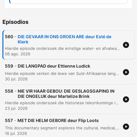
Episodios
-
560
DIE GEVAAR IN ONS GROEN ARE deur Esté de
Klerk
Hierdie episode ondersoek die ernstige water- en afvalwaterkrisis in Suid-Afrika, met spesifieke fokus op Gauteng se besoedelde riviere en die mislukking van munisipaliteite om infrastruktuur te onderhou. Die gesprek belig hoe rioolbesoedeling en mynwaterbesoedeling lei tot radioaktiewe brandpunte en onomkeerbare skade aan ekosisteme. Verder word die politiek-ekologiese ramp bespreek, waar swak bestuur en die gebrek aan wetlike toepassing amptenare se verantwoordbaarheid bemoeilik. Die episode beklemtoon die noodsaaklikheid van dringende infrastruktuurherstel en nasionale aksie om die verval van waterbronne te stop.
06 ago. 2026
-
559
DIE LANGPAD deur Ettienne Ludick
Hierdie episode verken die lewe van Suid-Afrikaanse langafstandvragmotorbestuurders en vergelyk die Hollywood-romantiek van die pad met die harde realiteit. Dit dek temas soos die emosionele tol van afwesigheid by die gesin, die gevare van misdaad en onveiligheid by trokstopplekke, asook die ekonomiese druk van transportmaatskappye. Verder word die uitdagings van onregverdige betaalstelsels en die ernstige impak van isolasie op geestesgesondheid bespreek. Dr. Michelle Diamond verduidelik hoe chroniese moegheid en stres die bestuurders beïnvloed, terwyl die sterk broederskap en onderlinge ondersteuning tussen bestuurders op die pad beklemtoon word.
30 jul. 2026
-
558
NIE VIR HAAR GEBOU: DIE GESLAGSGAPING IN
DIE ONGELUK deur Martelize Brink
Hierdie episode ondersoek die historiese tekortkominge in motorveiligheidstoetse, wat tradisioneel op manlike anatomie gebaseer was, en die belangrikheid van die ontwikkeling van nuwe vroulike botstoetspoppe om die hoër risiko van ernstige beserings by vroue te verminder. Die gesprek fokus ook op die uitdagings van voertuigveiligheid in Afrika, waar die gebrek aan minimum regulasies lei tot die invoer van goedkoop voertuie met minder veiligheidstelsels. Die episode beklemtoon die noodsaaklikheid van inklusiewe ontwerp en die rol van NCAP-programme in die dryf van innovasie.
23 jul. 2026
-
557
MET DIE HELM GEBORE deur Flip Loots
This documentary segment explores the cultural, medical, and religious perspectives on being born 'with the helm' (en caul). It examines personal anecdotes of perceived intuition alongside medical explanations that define the phenomenon as a rare but normal biological variation. The discussion further addresses the distinction between cultural traditions and biblical truths. The speaker argues that while subjective experiences may exist, believers should use the Bible as the ultimate standard to test any spiritual claims or supernatural assertions.
16 jul. 2026