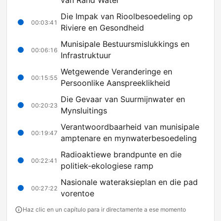
van Rand Water
Die Impak van Rioolbesoedeling op
00:03:41
Riviere en Gesondheid
Munisipale Bestuursmislukkings en
00:06:16
Infrastruktuur
Wetgewende Veranderinge en
00:15:55
Persoonlike Aanspreeklikheid
Die Gevaar van Suurmijnwater en
00:20:23
Mynsluitings
Verantwoordbaarheid van munisipale
00:19:47
amptenare en mynwaterbesoedeling
Radioaktiewe brandpunte en die
00:22:41
politiek-ekologiese ramp
Nasionale wateraksieplan en die pad
00:27:22
vorentoe
Haz clic en un capítulo para ir directamente a ese momento