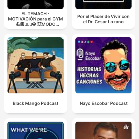
EL TEMACH -
Por el Placer de Vivir con
MOTIVACIÓN para el GYM
el Dr. Cesar Lozano
💪🏼🏋🏻‍♀🔱 💥MODO
GUERRA💥
Black Mango Podcast
Nayo Escobar Podcast