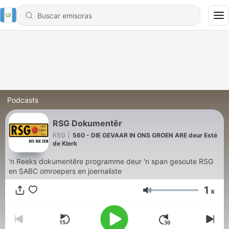
Podcasts
RSG Dokumentêr
RSG
|
560 - DIE GEVAAR IN ONS GROEN ARE deur Esté
de Klerk
'n Reeks dokumentêre programme deur 'n span gesoute RSG
en SABC omroepers en joernaliste
1
x
Volumen