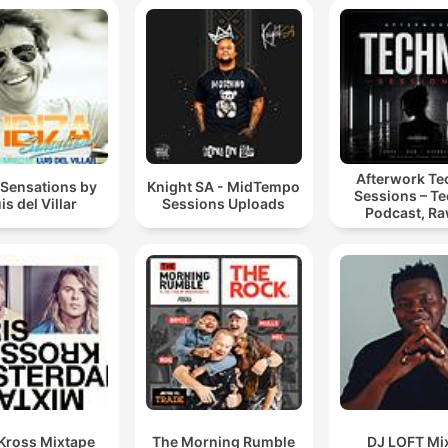
Afterwork T
 Sensations by
Knight SA - MidTempo
Sessions – T
is del Villar
Sessions Uploads
Podcast, Ra
Hypnotic Te
Mixes
 Kross Mixtape
The Morning Rumble
DJ LOFT Mi