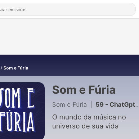
Som e Fúria
Som e Fúria
Som e Fúria
|
59 - ChatGpt - Explorando o Potencial da Inteligência Artificial - Som e Fúria #59
O mundo da música no
universo de sua vida