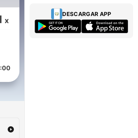
DESCARGAR APP
1
x
:00