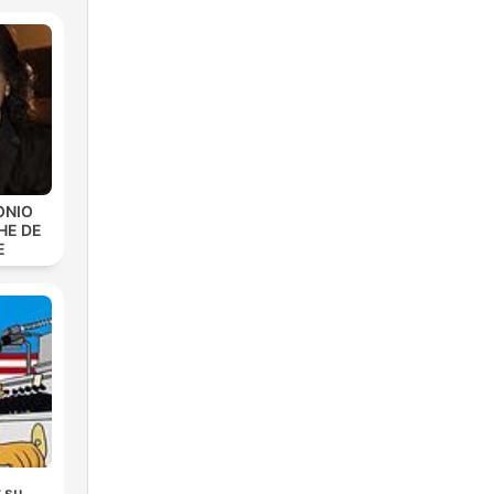
ONIO
HE DE
E
y su