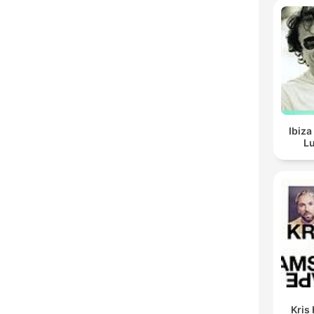
Ibiza
Lu
Kris