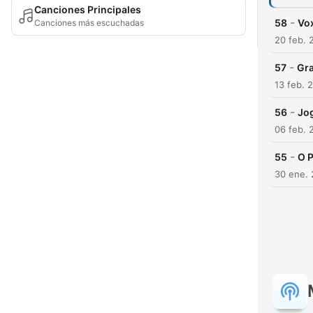
Canciones Principales
-
58
Vox
Canciones más escuchadas
20 feb. 
-
57
Gra
13 feb. 
-
56
Jog
06 feb. 
-
55
O P
30 ene.