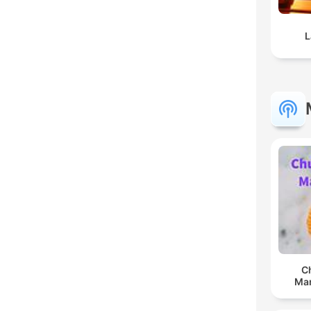
L
C
Man