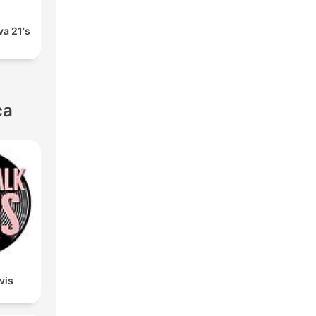
va 21's
ca
lvis