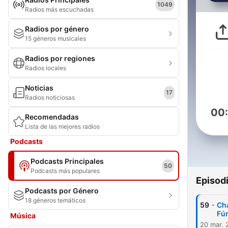
1049
Radios más escuchadas
Radios por género
15 géneros musicales
Radios por regiones
Radios locales
Noticias
17
Radios noticiosas
00
Recomendadas
Lista de las mejores radios
Podcasts
Podcasts Principales
50
Podcasts más populares
Episod
Podcasts por Género
18 géneros temáticos
-
59
Cha
Fúr
Música
20 mar. 