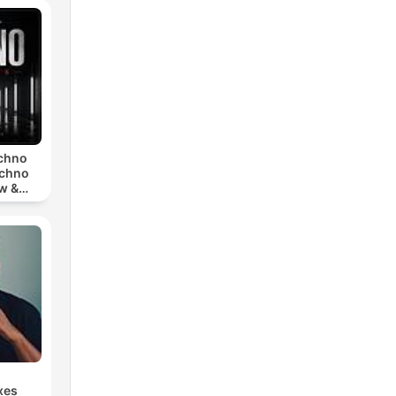
echno
echno
w &
chno
xes