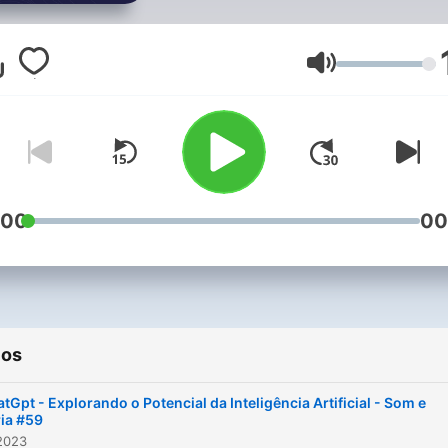
Volumen
:00
00
ios
tGpt - Explorando o Potencial da Inteligência Artificial - Som e
ia #59
2023