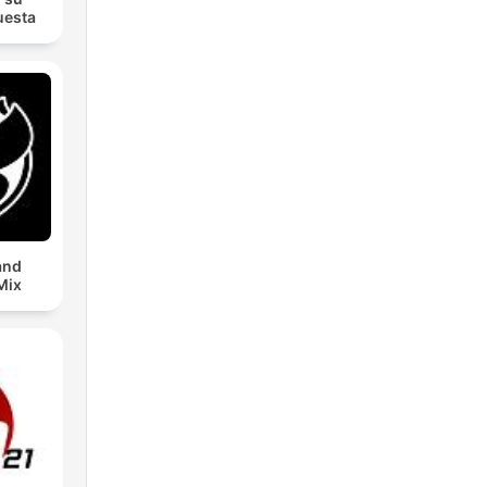
uesta
and
Mix