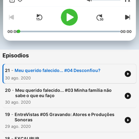
x
radiofônica "Meu Querido Falecido". E o sumiço do Cristo
Volumen
Redentor fecha a semana, na quinta, em "Edifício Iscariotes".
Aumente o volume e prepare-se, porque estamos prestes a te
tirar do ar!
00:00
00:00
Episodios
-
21
Meu querido falecido... #04 Desconfiou?
30 ago. 2020
-
20
Meu querido falecido... #03 Minha família não
sabe o que eu faço
30 ago. 2020
-
19
EntreVistas #05 Gravando: Atores e Produções
Sonoras
29 ago. 2020
-
18
EXCALIBUR