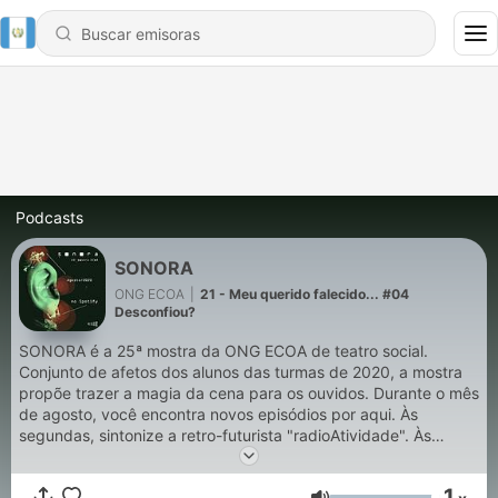
Podcasts
SONORA
ONG ECOA
|
21 - Meu querido falecido... #04
Desconfiou?
SONORA é a 25ª mostra da ONG ECOA de teatro social.
Conjunto de afetos dos alunos das turmas de 2020, a mostra
propõe trazer a magia da cena para os ouvidos. Durante o mês
de agosto, você encontra novos episódios por aqui. Às
segundas, sintonize a retro-futurista "radioAtividade". Às
terças, em "EntreVistas" junte-se a nós num bate-papo sobre o
fazer sonoro. Quarta é dia de um crime misterioso, na peça
1