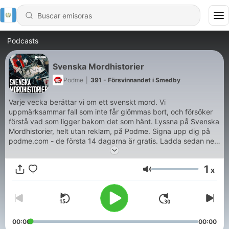
Podcasts
Svenska Mordhistorier
Podme
|
391 - Försvinnandet i Smedby
Varje vecka berättar vi om ett svenskt mord. Vi
uppmärksammar fall som inte får glömmas bort, och försöker
förstå vad som ligger bakom det som hänt. Lyssna på Svenska
Mordhistorier, helt utan reklam, på Podme. Signa upp dig på
podme.com - de första 14 dagarna är gratis. Ladda sedan ner
Podme-appen i Appstore eller Google Play.
1
x
Volumen
00:00
00:00