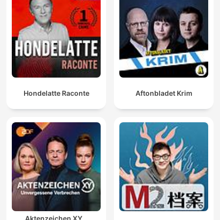
Hondelatte Raconte
Aftonbladet Krim
Aktenzeichen XY…