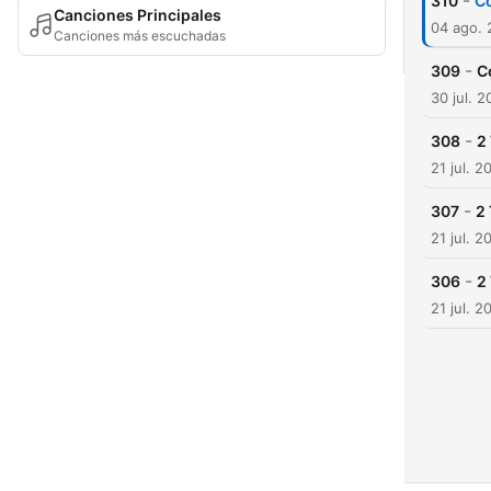
-
310
Co
Canciones Principales
04 ago.
Canciones más escuchadas
-
309
C
30 jul. 
-
308
2
21 jul. 2
-
307
2 
21 jul. 2
-
306
2
21 jul. 2