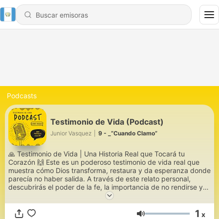
Podcasts
Testimonio de Vida (Podcast)
Junior Vasquez
|
9 - _“Cuando Clamo”
🙏 Testimonio de Vida | Una Historia Real que Tocará tu
Corazón 🙌 Este es un poderoso testimonio de vida real que
muestra cómo Dios transforma, restaura y da esperanza donde
parecía no haber salida. A través de este relato personal,
descubrirás el poder de la fe, la importancia de no rendirse y
cómo los procesos difíciles pueden convertirse en propósito. 📌
En este video escucharás sobre: ✔️ Cambio de vida a través de
1
x
la fe ✔️ Restauración emocional y espiritual ✔️ Superación de
Volumen