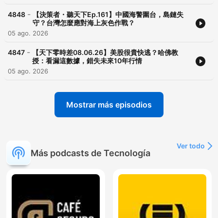
-
4848
【決策者・聽天下Ep.161】中國海警圍台，島鏈失
守？台灣怎麼應對海上灰色作戰？
05 ago. 2026
-
4847
【天下零時差08.06.26】美股很貴快逃？哈佛教
授：看漏這數據，錯失未來10年行情
05 ago. 2026
Mostrar más episodios
Ver todo
Más podcasts de Tecnología