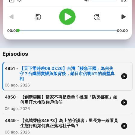
x
體產業趨勢與科技時事。 【永續會】投資新準則，企業好公民，永
Volumen
續會不會，收聽掌握ESG大機會。 【未來城市】科技、經濟和永續
的總和，城市的未來，充滿無限想像。 【管理同學會】天下雜誌出
版總編輯為你解析管理實務與應用。 【Off學】星期天用聽的美好
時尚生活提案。 【微笑台灣】以深度旅遊和人情故事，體驗台灣鄉
鎮魅力。（完整節目表：https://bit.ly/3HSN7T2 ） 【聰明慢老】
00:00
00:00
陪你從日常養成保持活力不顯老的習慣。 【獨立評論】擁抱多元觀
點，獨立評論帶你聽見看不見的台灣 【服務一點訣】掌握一點訣，
與廣大服務業好朋友一起打拚！ 【換日線關鍵字】從台灣出發，串
連全球新世代作者分享觀點與故事。（完整節目表：
Episodios
https://bit.ly/3RUaots ） 【天下經濟論壇】CWEF天下經濟論壇，
搭建產官學菁英對話平台。 ＊姊妹頻道「天下學習」，歡迎搜尋收
-
4851
【天下零時差08.07.26】台灣「鰻魚王國」為何失
聽：https://pse.is/7c7lp8 ＊訂閱天下全閱讀：
守？台鐵開賣鰻魚飯背後，銷日市佔剩5%的崩盤真
https://reurl.cc/g7g0EN ＊意見信箱：bill@cw.com.tw ＊「聽天
相
下」清楚分類更好聽，下載天下雜誌App：
06 ago. 2026
https://topic.cw.com.tw/cwapp/applink/cwapp.html -- Hosting
provided by
SoundOn
-
4850
【創新突圍】當家不再是堡壘？桃園「防災都更」如
何用汗水換取住戶信任
06 ago. 2026
-
4849
【流域聲臨S4EP3】島上的守護者：里長第一線看見
生態行動如何真正落地社子島？
06 ago. 2026