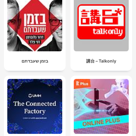
בזמן שעבדתם
講台 – Talkonly