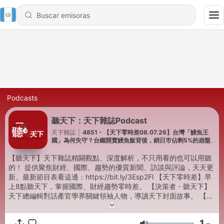
Podcasts
聽天下：天下雜誌Podcast
天下雜誌
|
4851 - 【天下零時差08.07.26】台灣「鰻魚王
國」為何失守？台鐵開賣鰻魚飯背後，銷日市佔剩5%的崩盤
真相
【聽天下】天下雜誌精闢觀點、深度解析，不只用看的也可以用聽
的！ 提供聚焦財經、國際、趨勢的優質新聞、訪談與評論，天天更
新。最新節目表看這邊：https://bit.ly/3Esp2Fl 【天下零時差】早
上8點聽天下，掌握國際、財經趨勢零時差。 【決策者・聽天下】
天下總編輯對話產官學界關鍵領袖人物，導讀天下封面故事。 【經
濟學人＠天下】每週導讀最新一期《經濟學人》，掌握世界政經趨
勢。 【阿榕伯胡說科技】科技輕鬆聊，天下總主筆陳良榕暢談半導
1