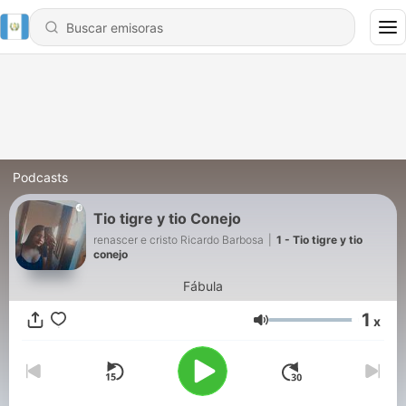
Podcasts
Tio tigre y tio Conejo
renascer e cristo Ricardo Barbosa
|
1 - Tio tigre y tio
conejo
Fábula
1
x
Volumen