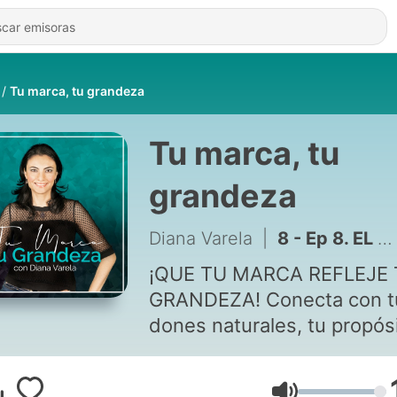
Tu marca, tu grandeza
Tu marca, tu
grandeza
Diana Varela
|
8 - Ep 8. EL SECRETO DEL ÉXITO
¡QUE TU MARCA REFLEJE
GRANDEZA! Conecta con tus
dones naturales, tu propós
hazlos visibles en una
estrategia para multiplicar 