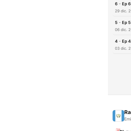
-
6
Ep 
29 dic. 
-
5
Ep 
06 dic. 
-
4
Ep 
03 dic. 
Ra
Emi