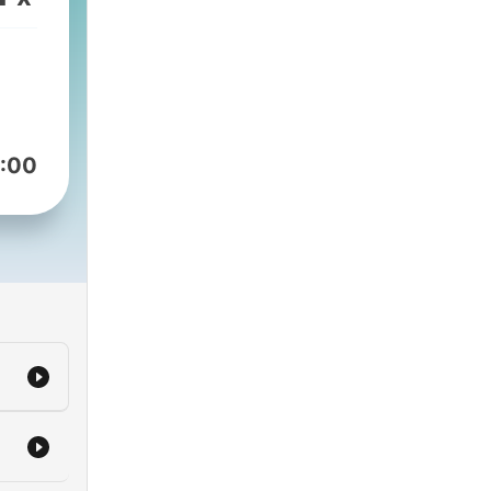
:00
 de
vida
 mis
hes,
dios
y