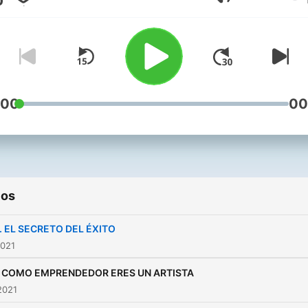
Volumen
negocio. Este podcast es para
acompañarte en este viaje
maravilloso de subidas y
bajadas al emprender tu
negocio. Los audios están
diseñados para mostrarte
:00
00
diferentes puntos de vista
tu emprendimiento y de la 
porque somos seres
integrales. Contienen
ios
anécdotas, enseñanzas de
maestros (desde mis coac
. EL SECRETO DEL ÉXITO
grandes filósofos, hasta
2021
consejos de mi abuela).
7. COMO EMPRENDEDOR ERES UN ARTISTA
Puedes escuchar los episo
2021
en orden o jugar con ellos 