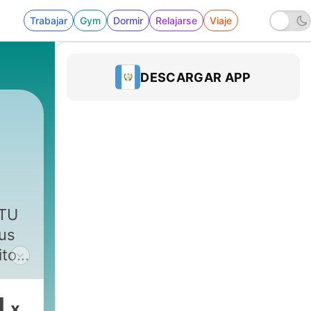
Trabajar
Gym
Dormir
Relajarse
Viaje
DESCARGAR APP
 TU
ito y
tu
1
x