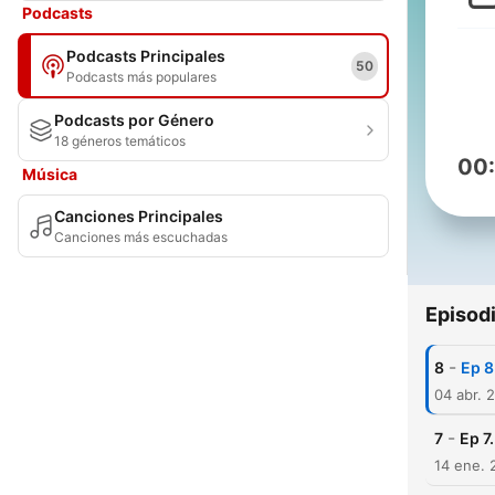
Podcasts
Podcasts Principales
50
Podcasts más populares
Podcasts por Género
18 géneros temáticos
00
Música
Canciones Principales
Canciones más escuchadas
Episod
-
8
Ep 8
04 abr. 
-
7
Ep 
14 ene. 