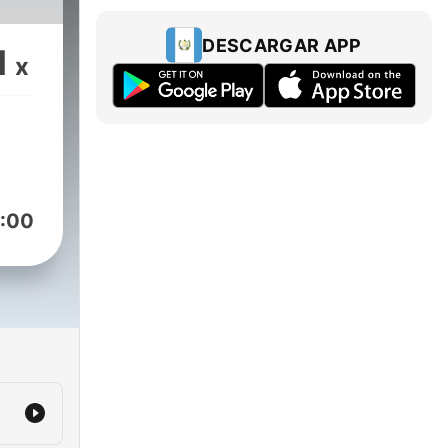
DESCARGAR APP
1
x
:00