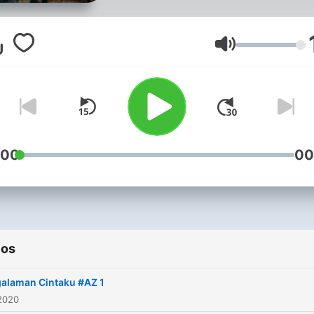
Volumen
:00
00
ios
alaman Cintaku #AZ 1
2020