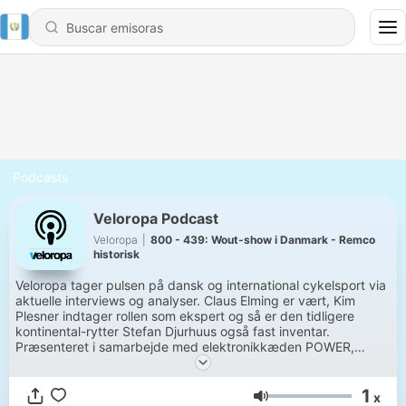
Podcasts
Veloropa Podcast
Veloropa
|
800 - 439: Wout-show i Danmark - Remco
historisk
Veloropa tager pulsen på dansk og international cykelsport via
aktuelle interviews og analyser. Claus Elming er vært, Kim
Plesner indtager rollen som ekspert og så er den tidligere
kontinental-rytter Stefan Djurhuus også fast inventar.
Præsenteret i samarbejde med elektronikkæden POWER,
spiludbyderen Betano og kosttilskud fra Aioss.
1
x
Volumen