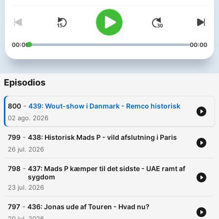
00:00
00:00
Episodios
-
800
439: Wout-show i Danmark - Remco historisk
02 ago. 2026
-
799
438: Historisk Mads P - vild afslutning i Paris
26 jul. 2026
-
798
437: Mads P kæmper til det sidste - UAE ramt af
sygdom
23 jul. 2026
-
797
436: Jonas ude af Touren - Hvad nu?
20 jul. 2026