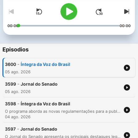
00:00
00:00
Episodios
-
3600
Íntegra da Voz do Brasil
05 ago. 2026
-
3599
Jornal do Senado
05 ago. 2026
-
3598
Íntegra da Voz do Brasil
O programa aborda as novas regulamentações para a publicidade de apostas (bets), focando na proteção ao consumidor, alertas sobre dependência e o suporte do SUS através de teleatendimentos. O episódio detalha também operações policiais contra crimes digitais e diversas notícias de utilidade pública, incluindo atualizações em regras de doação de sangue, campanhas de vacinação e mudanças no atendimento da Receita Federal. No cenário legislativo, são discutidos projetos de lei sobre violência doméstica, segurança pública, meio ambiente e direitos sociais. O debate abrange desde a proteção às mulheres ribeirinhas e a regulamentação de salva-vidas até discussões sobre a reforma tributária, o calendário de votações na Câmara dos Deputados e o impacto de medidas ambientais no STF.
04 ago. 2026
-
3597
Jornal do Senado
O Jornal do Senado apresenta os principais destaques legislativos e políticos do dia. O programa aborda o avanço de projetos sobre segurança em aplicativos de transporte, a destinação de recursos das apostas esportivas para o FUNAPOL e novas medidas para criminalizar o incentivo à violência contra a mulher. A edição também discute a análise pelo STF de leis ambientais aprovadas pelo Congresso, a medida provisória para apoio financeiro aos combustíveis diante do cenário internacional e orientações eleitorais sobre o sistema de votação para o Senado nas próximas eleições.