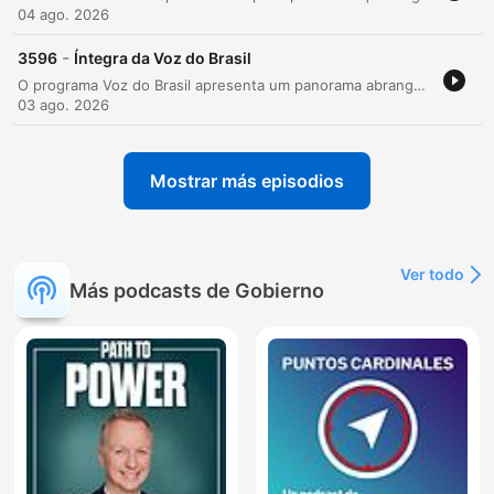
04 ago. 2026
-
3596
Íntegra da Voz do Brasil
O programa Voz do Brasil apresenta um panorama abrangente de notícias nacionais, cobrindo desde campanhas de saúde, como o Agosto Dourado e a multivacinação, até atualizações sobre o FIES e os impactos climáticos do El Niño. O episódio aborda também diretrizes para descarte de lixo eletrônico e iniciativas de inclusão digital através do recondicionamento de computadores. A pauta segue com notícias do Governo Federal, Poder Judiciário e Legislativo, tratando de temas como o mercado de carbono, regulação da inteligência artificial e debates sobre infraestrutura rodoviária na Amazônia e Baixada Fluminense. O programa encerra com discussões sobre direitos trabalhistas, segurança pública e processos de fiscalização do TCU.
03 ago. 2026
Mostrar más episodios
Ver todo
Más podcasts de Gobierno