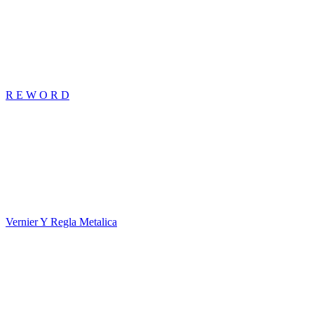
R E W O R D
Vernier Y Regla Metalica