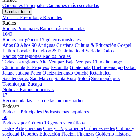
Canciones Principales
Canciones más escuchadas
Cambiar tema
Mi Lista
Favoritos y Recientes
Radios
Radios Principales
Radios más escuchadas
1049
Radios por género
15 géneros musicales
Años 80
Años 90
Antiguas
Cristiana
Cultura & Educación
Gospel
Latino
Locales
Religioso & Espiritualidad
Variado
Todos
Radios por regiones
Radios locales
Todas las regiones
Alta Verapaz
Baja Verapaz
Chimaltenango
Chiquimula
El Progreso
Escuintla
Guatemala
Huehuetenango
Izabal
Jalapa
Jutiapa
Petén
Quetzaltenango
Quiché
Retalhuleu
Sacatepéquez
San Marcos
Santa Rosa
Sololá
Suchitepéquez
Totonicapán
Zacapa
Noticias
Radios noticiosas
17
Recomendadas
Lista de las mejores radios
Podcasts
Podcasts Principales
Podcasts más populares
50
Podcasts por Género
18 géneros temáticos
Todos
Arte
Ciencias
Cine y TV
Comedia
Crímenes reales
Cultura y
sociedad
Deportes
Educación
Ficción
Finanzas
Gobierno
Historia