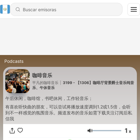
Podcasts
咖啡音乐
平凡的咖啡音乐
|
3199 - 【1306】咖啡厅背景爵士音乐纯音
乐、午休音乐
午后休闲，咖啡馆，书吧休闲，工作轻音乐；
有喜欢听快曲的朋友，可以尝试将播放速度调到1.2或1.5倍，会听
到不一样感觉的氛围音乐。频道发布的音乐如需下载关注订阅后私
信我
1
x
Volumen