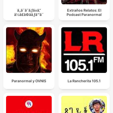
ã‚‚ã¨ã˜ã‚ƒã±ã‚“
Extraños Relatos: El
ã½ã£ã©ãã‚ƒã™ã¨
Podcast Paranormal
Paranormal y OVNIS
La Rancherita 105.1