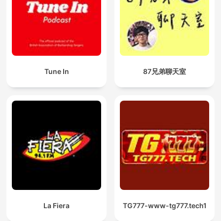
Tune In
87兄弟聊天室
La Fiera
TG777-www-tg777.tech1