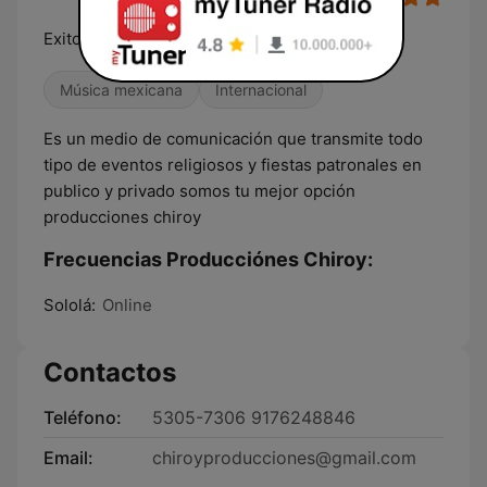
Exitos tras Exitos
Música mexicana
Internacional
Es un medio de comunicación que transmite todo
tipo de eventos religiosos y fiestas patronales en
publico y privado somos tu mejor opción
producciones chiroy
Frecuencias Producciónes Chiroy:
Sololá:
Online
Contactos
Teléfono:
5305-7306 9176248846
Email:
chiroyproducciones@gmail.com