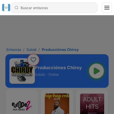
Emisoras
Sololá
Producciónes Chiroy
Producciónes Chiroy
Sololá - Online