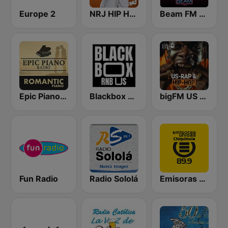
Europe 2
NRJ HIP HOP RNB HITS
Beam FM - Adult Hits
Epic Piano - ROMANTIC PIANO
Blackbox RnB US
bigFM US Rap & Hip-Hop
Fun Radio
Radio Sololá
Emisoras unidas Chiquimula 89.9