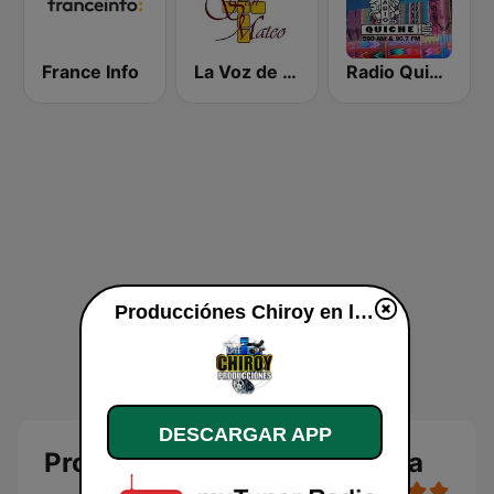
France Info
La Voz de la Alegria
Radio Quiche 90.7 FM
Producciónes Chiroy en línea
DESCARGAR APP
Producciónes Chiroy en línea