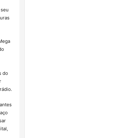
 seu
turas
 Mega
do
s do
r
rádio.
rantes
paço
sar
tal,