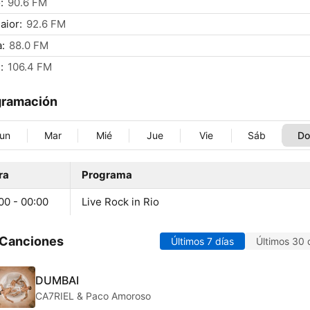
:
90.6 FM
aior:
92.6 FM
a:
88.0 FM
:
106.4 FM
gramación
un
Mar
Mié
Jue
Vie
Sáb
D
ra
Programa
00 - 00:00
Live Rock in Rio
 Canciones
Últimos 7 días
Últimos 30 
DUMBAI
CA7RIEL & Paco Amoroso