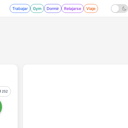
Trabajar
Gym
Dormir
Relajarse
Viaje
252