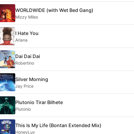
WORLDWIDE (with Wet Bed Gang)
Mizzy Miles
I Hate You
Ariana
Dai Dai Dai
Robertino
Silver Morning
Jay Price
Plutonio Tirar Bilhete
Plutonio
This Is My Life (Bontan Extended Mix)
HoneyLuv