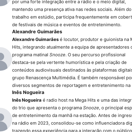
por uma forte integração entre a rádio e o meio digital,
mantendo uma presença ativa nas redes sociais. Além do
trabalho em estúdio, participa frequentemente em cober
de festivais de música e eventos de entretenimento.
Alexandre Guimarães
Alexandre Guimarães
é locutor, produtor e guionista na
Hits, integrando atualmente a equipa de apresentadores 
programa matinal
Snooze
. O seu percurso profissional
destaca-se pela vertente humorística e pela criação de
conteúdos audiovisuais destinados às plataformas digitai
grupo Renascença Multimédia. É também responsável po
diversos segmentos de reportagem e entretenimento na 
Inês Nogueira
Inês Nogueira
é radio host na Mega Hits e uma das integ
do trio que apresenta o programa
Snooze
, o principal es
de entretenimento da manhã na estação. Antes de ingres
na rádio em 2023, consolidou-se como influenciadora digi
trazendo essa experiência para a interação com o público