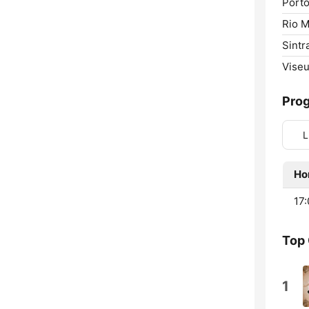
Porto
Rio M
Sintr
Viseu
Pro
L
Ho
17:
Top
1