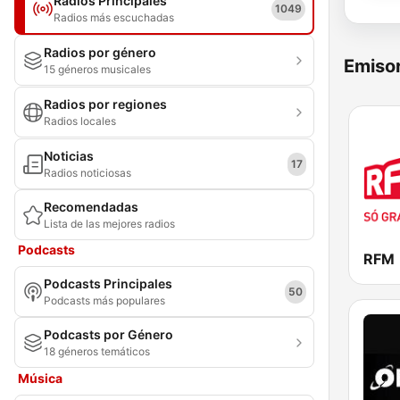
Radios Principales
1049
Radios más escuchadas
Radios por género
Emisor
15 géneros musicales
Radios por regiones
Radios locales
Noticias
17
Radios noticiosas
Recomendadas
Lista de las mejores radios
Podcasts
RFM
Podcasts Principales
50
Podcasts más populares
Podcasts por Género
18 géneros temáticos
Música