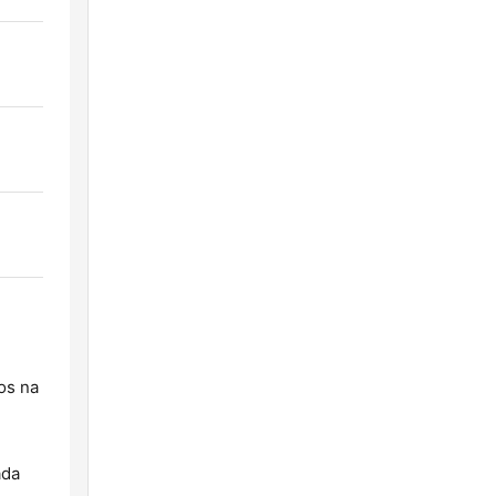
os na
ada