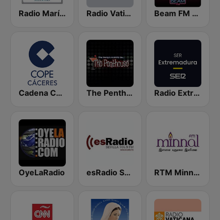
Radio María Argentina
Radio Vaticana 1 93.3
Beam FM - Adult Hits
Cadena COPE Cáceres
The Penthouse
Radio Extremadura SER
OyeLaRadio
esRadio Sevilla
RTM Minnal FM