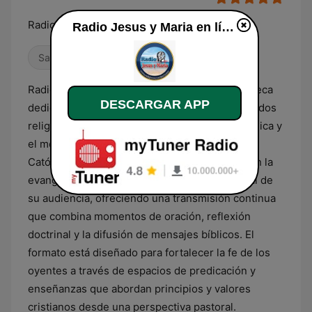
Radio Católica R.C.C
Radio Jesus y Maria en línea
Salsa
Radio Jesús y María es una emisora guatemalteca
DESCARGAR APP
dedicada íntegramente a la difusión de contenidos
religiosos bajo la orientación de la Iglesia Católica y
el movimiento de la Renovación Carismática
Católica (R.C.C.). Su programación se centra en la
evangelización y el acompañamiento espiritual de
su audiencia, ofreciendo una transmisión continua
que combina momentos de oración, reflexión
doctrinal y la difusión de mensajes bíblicos. El
formato está diseñado para fortalecer la fe de los
oyentes a través de espacios de predicación y
enseñanzas que abordan principios y valores
cristianos desde una perspectiva pastoral.