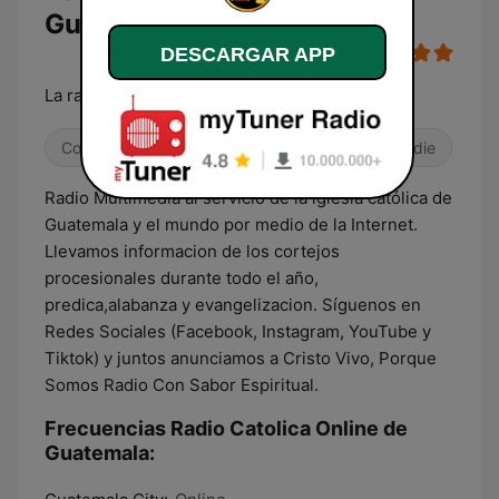
Guatemala en línea
DESCARGAR APP
La radio con sabor espiritual
Contemporánea para adultos
Alternativa / Indie
Radio Multimedia al servicio de la iglesia católica de
Guatemala y el mundo por medio de la Internet.
Llevamos informacion de los cortejos
procesionales durante todo el año,
predica,alabanza y evangelizacion. Síguenos en
Redes Sociales (Facebook, Instagram, YouTube y
Tiktok) y juntos anunciamos a Cristo Vivo, Porque
Somos Radio Con Sabor Espiritual.
Frecuencias Radio Catolica Online de
Guatemala: