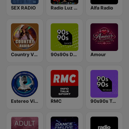
SEX RADIO
Radio Luz Del Mundo
Alfa Radio
Country Vibes
90s90s Dance
Amour
Estereo Vida Eterna
RMC
90s90s Techno