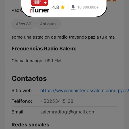
Paz Completa a Tu Alma
Años 80
Antiguas
somo una estación de radio trayendo paz a tu alma
Frecuencias Radio Salem:
Chimaltenango:
99.1 FM
Contactos
Sitio web
https://www.ministeriossalem.com.gt/es
Teléfono:
+50253415128
Email:
salemradiogt@gmail.com
Redes sociales