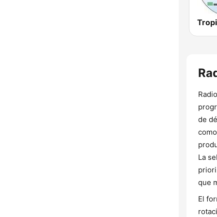
Rad
Radio
progr
de dé
como 
produ
La se
prior
que m
El fo
rotac