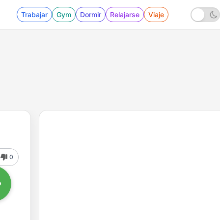
Trabajar
Gym
Dormir
Relajarse
Viaje
0