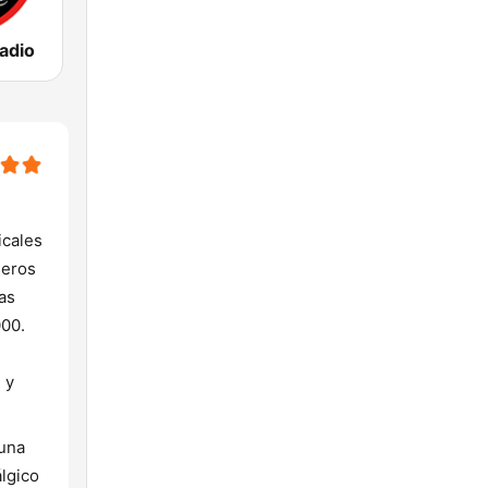
adio
icales
neros
las
000.
 y
 una
lgico