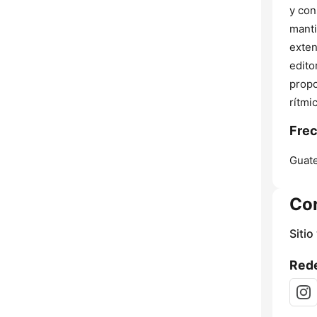
y con
manti
exten
edito
propo
rítmi
Frec
Guate
Co
Sitio
Rede