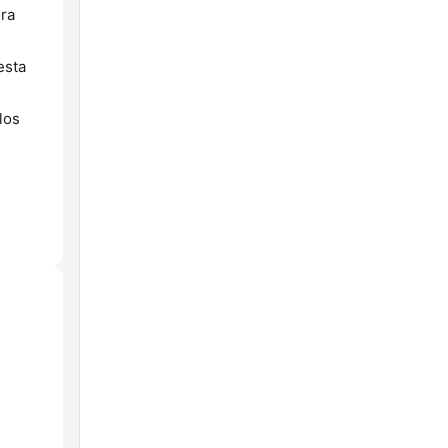
ora
esta
los