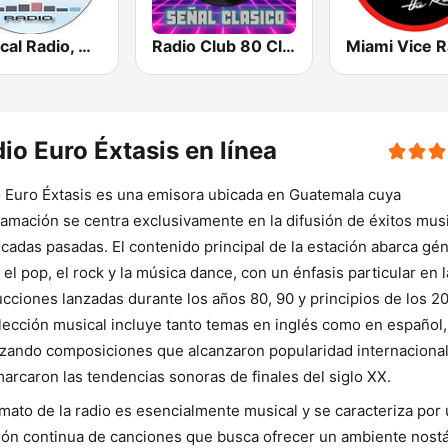
Tropical Radio, Guatemala
Radio Club 80 Clasicos
Miami Vice R
io Euro Éxtasis en línea
 Euro Éxtasis es una emisora ubicada en Guatemala cuya
amación se centra exclusivamente en la difusión de éxitos mus
cadas pasadas. El contenido principal de la estación abarca gé
el pop, el rock y la música dance, con un énfasis particular en 
cciones lanzadas durante los años 80, 90 y principios de los 2
lección musical incluye tanto temas en inglés como en español,
izando composiciones que alcanzaron popularidad internacional
arcaron las tendencias sonoras de finales del siglo XX.
rmato de la radio es esencialmente musical y se caracteriza por
ión continua de canciones que busca ofrecer un ambiente nostá