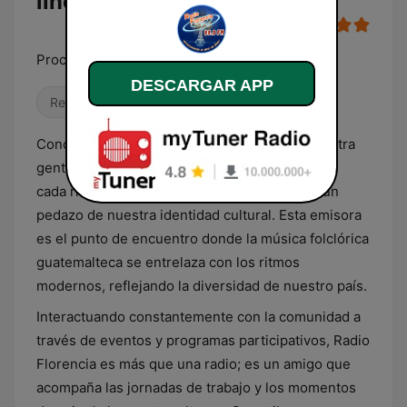
línea
Proclamando el amor de Dios
DESCARGAR APP
Religioso & Espiritualidad
Conocida cariñosamente como 'La voz de nuestra
gente', Radio Florencia 99.9 FM se sintoniza en
cada rincón de Guatemala, llevando consigo un
pedazo de nuestra identidad cultural. Esta emisora
es el punto de encuentro donde la música folclórica
guatemalteca se entrelaza con los ritmos
modernos, reflejando la diversidad de nuestro país.
Interactuando constantemente con la comunidad a
través de eventos y programas participativos, Radio
Florencia es más que una radio; es un amigo que
acompaña las jornadas de trabajo y los momentos