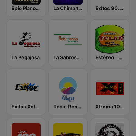
Epic Piano - ROMANTIC PIANO
La Chimalteca Radio
Exitos 90.9 FM
La Pegajosa
La Sabrosona
Estéreo Tulán
Exitos Xela 107.1 FM
Radio Renacer 98.3 FM
Xtrema 101.3 FM