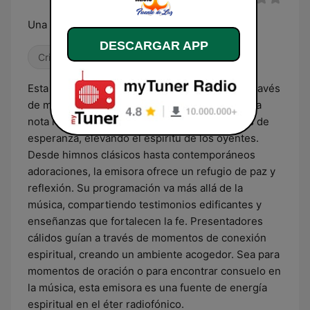
Una Radio Que Bendice Tu Vida
DESCARGAR APP
Cristiana
Esta emisora radiofónica irradia inspiración a través
de melodías cristianas que nutren el alma. Cada
nota resuena con letras profundas y mensajes de
esperanza, elevando el espíritu de los oyentes.
Desde himnos clásicos hasta contemporáneos
adoraciones, la emisora ofrece un refugio de paz y
reflexión. Su programación va más allá de la
música, compartiendo testimonios edificantes y
enseñanzas que fortalecen la fe. Presentadores
cálidos guían a través de momentos de conexión
espiritual, creando un ambiente acogedor. Sea para
momentos de oración o para encontrar consuelo en
la música, esta emisora es una fuente de energía
espiritual en el éter radiofónico.