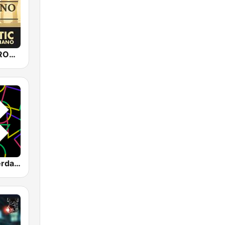
Epic Piano - ROMANTIC PIANO
1.FM - Amsterdam Trance