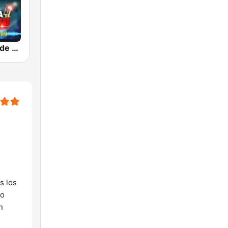
La Poderosa de Rancho
s los
mo
n