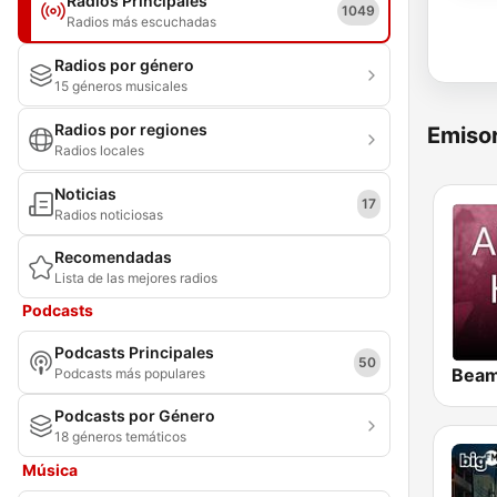
Radios Principales
1049
Radios más escuchadas
Radios por género
15 géneros musicales
Radios por regiones
Emisor
Radios locales
Noticias
17
Radios noticiosas
Recomendadas
Lista de las mejores radios
Podcasts
Podcasts Principales
50
Podcasts más populares
Podcasts por Género
18 géneros temáticos
Música