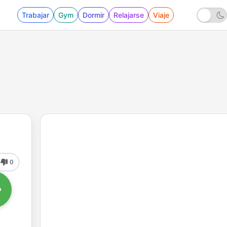
Trabajar
Gym
Dormir
Relajarse
Viaje
0