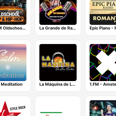
bigFM Oldschool Rap & Hip-Hop
La Grande de Rancho
 Meditation
La Máquina de Los Exitos