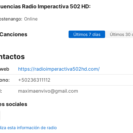
uencias Radio Imperactiva 502 HD:
stenango:
Online
 Canciones
Últimos 7 días
Últimos 30 
ntactos
 web
https://radioimperactiva502hd.com/
fono:
+50236311112
:
maximaenvivo@gmail.com
s sociales
liza esta información de radio