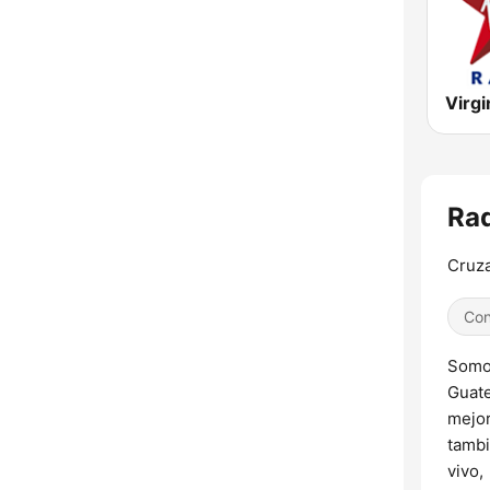
Virgi
Rad
Cruza
Con
Somos
Guate
mejor
tambi
vivo,