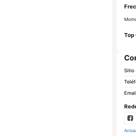
Frec
Momo
Top
Co
Sitio
Telé
Email
Rede
Actua