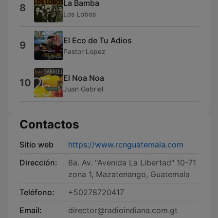
La Bamba
8
Los Lobos
El Eco de Tu Adios
9
Pastor Lopez
El Noa Noa
10
Juan Gabriel
Contactos
Sitio web
https://www.rcnguatemala.com
Dirección:
6a. Av. "Avenida La Libertad" 10-71
zona 1, Mazatenango, Guatemala
Teléfono:
+50278720417
Email:
director@radioindiana.com.gt