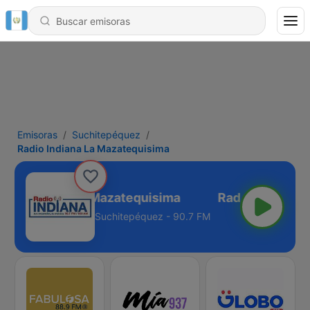
Emisoras
Suchitepéquez
Radio Indiana La Mazatequisima
dio Indiana La Mazatequisima
Suchitepéquez - 90.7 FM