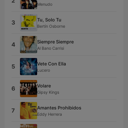
2
Menudo
Tu, Solo Tu
3
Bertín Osborne
Siempre Siempre
4
Al Bano Carrisi
Vete Con Ella
5
Lucero
Volare
6
Gipsy Kings
Amantes Prohibidos
7
Eddy Herrera