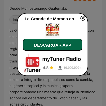
Desde Momostenango Guatemala.
La Grande de Momos en línea
Internacional
Años 90
Electrónica
La Grande de Momos es una estación de radio con
sede en Momostenango, Guatemala, que se
especializa en una programación de carácter
DESCARGAR APP
regional y cultural. Su oferta sonora se centra
primordialmente en la difusión de música
tradicional guatemalteca, donde las
interpretaciones de marimba ocupan un lugar
destacado. Además de este género folclórico, la
emisora integra ritmos populares como la cumbia,
el género tropical y la música grupera,
proporcionando una mezcla que refleja la identidad
sonora del departamento de Totonicapán y las
zonas circundantes.