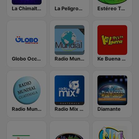
La Chimalteca Radio
La Peligrosa Oriente
Estéreo Tulán
Globo Occidente
Radio Mundial
Ke Buena 91.3 FM
Radio Mundial 700 AM
Radio Mix Guatemala
Diamante