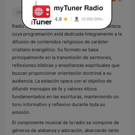
Cristiana
Radio Voz que Clama es una emisora guatemalteca
cuya programación está dedicada íntegramente a la
difusión de contenidos religiosos de carácter
cristiano evangélico. Su formato se basa
principalmente en la transmisión de sermones,
reflexiones bíblicas y enseñanzas espirituales que
buscan proporcionar orientación doctrinal a su
audiencia. La estación opera con el objetivo de
difundir mensajes de fe y valores éticos
fundamentados en las escrituras, manteniendo un
tono informativo y reflexivo durante toda su
emisión.
El componente musical de la radio se compone de
géneros de alabanza y adoración, abarcando tanto