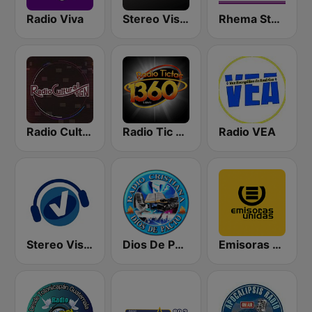
Radio Viva
Stereo Vision
Rhema Stereo
Radio Cultural TGN
Radio Tic Tac Guatemala
Radio VEA
Stereo Visión Guatemala
Dios De Pacto
Emisoras Unidas