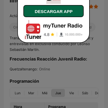
línea
DESCARGAR APP
Actúa el tiempo es ahora
Cristiana
Gospel
Religioso & Espiritualidad
Transmitiendo música cristiana juvenil, podcast y
entrevistas en exclusiva conducido por Leonso
Sebastián Martín.
Frecuencias Reacción Juvenil Radio:
Quetzaltenango:
Online
Programación
Lun
Mar
Mié
Jue
Vie
Sáb
Dom
Hora
Programa