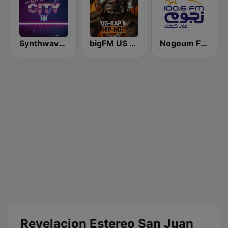
Synthwave City FM
bigFM US Rap & Hip-Hop
Nogoum FM 100.6 (نجوم فم)
Revelacion Estereo San Juan