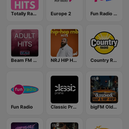
Totally Radio Hits
Europe 2
Fun Radio FRANCE
Beam FM - Adult Hits
NRJ HIP HOP RNB HITS
Country Radio
Fun Radio
Classic Praha
bigFM Oldschool Rap & Hip-Hop