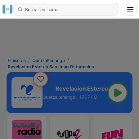
Emisoras
Quetzaltenango
Revelacion Estereo San Juan Ostuncalco
an Ostuncalco
Quetzaltenango - 107.7 FM