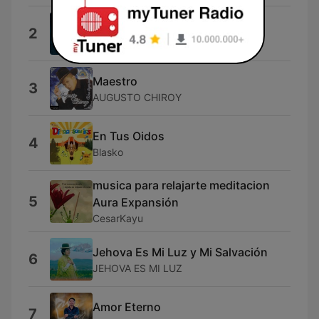
Cristo Es la Antorcha
2
Cristo es la Antorcha
Maestro
3
AUGUSTO CHIROY
En Tus Oidos
4
Blasko
musica para relajarte meditacion
5
Aura Expansión
CesarKayu
Jehova Es Mi Luz y Mi Salvación
6
JEHOVA ES MI LUZ
Amor Eterno
7