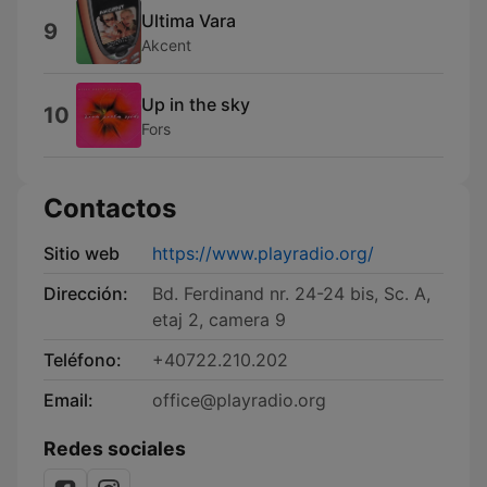
Ultima Vara
9
Akcent
Up in the sky
10
Fors
Contactos
Sitio web
https://www.playradio.org/
Dirección:
Bd. Ferdinand nr. 24-24 bis, Sc. A,
etaj 2, camera 9
Teléfono:
+40722.210.202
Email:
office@playradio.org
Redes sociales