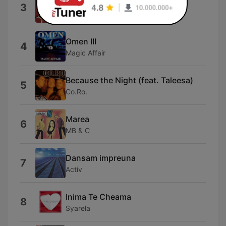
Take Me to the Limit
3
Mr. President
Omen III
4
Magic Affair
Because the Night (feat. Taleesa)
5
Co.Ro.
Marea
6
MB & C
Dansam impreuna
7
Activ
Inima Te Cheama
8
Syarela