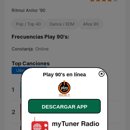
Ritmul Anilor '90
Pop / Top 40
Dance / EDM
Años 90
Frecuencias Play 90's:
Constanţa:
Online
Top Canciones
Últimos 7 días
Últimos 30 días
Play 90's en línea
Me and You
1
Alexia
DESCARGAR APP
Doar pe ea
2
K1